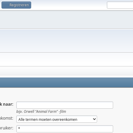
Registreren
k naar:
bijv.
Orwell "Animal Farm" -film
nkomst:
ruiker: