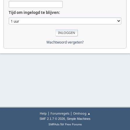
Tijd om ingelogd te blijven:
Wachtwoord vergeten?
|
|
Help
Forumregels
Omhoog ▲
,
SMF 2.1.7 © 2026
Simple Machines
for
SMFAds
Free Forums