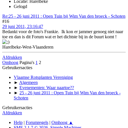
Locatie: Harelbeke
Gelogd
Re:25 - 26 juni 2011 : Open Tuin bij Wim Van den broeck - Schoten
#16
29 juni 2011, 23:16:47
Bedankt voor de foto's Frankie. Ik kon er jammer genoeg niet naar
toe en dan is dit Forum wat er het dichtste bij in de buurt komt !
Harelbeke-West-Vlaanderen
Afdrukken
Omhoog
Pagina's
1
2
Gebruikersacties
Vlaamse Rotsplanten Vereniging
►
Algemeen
►
Evenementen: Waar naartoe??
►
25 - 26 juni 2011 : Open Tuin bij Wim Van den broeck -
Schoten
Gebruikersacties
Afdrukken
Help
|
Forumregels
|
Omhoog ▲
SMF 2.1.7 © 2026
,
Simple Machines