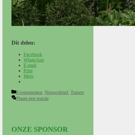
Dit delen:
Facebook
WhatsApp
E-mail
Print
Meer
Categorieën
Evenementen
,
Nieuwsbrief
,
Tuinen
Plaats een reactie
ONZE SPONSOR