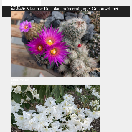
Putoria calabrica-
Kris De
© 2026 Vlaamse Rotsplanten Vereniging
• Gebouwd met
Raeymaeker
GeneratePress
Marcel van den
Berg