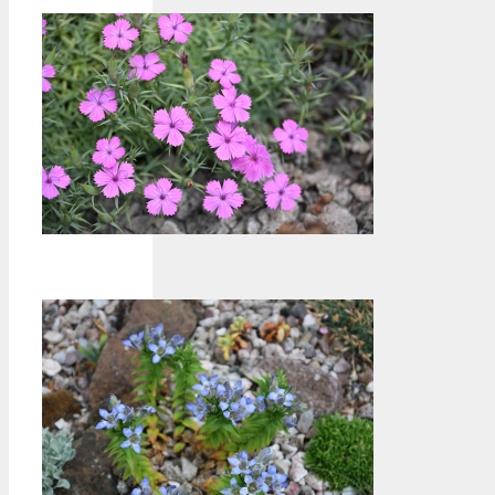
Bonnez
Dianthus
haematocalyx
subsp pindicola-
Frankie
Wulleman
Nieuwste
berichten
op ons
forum