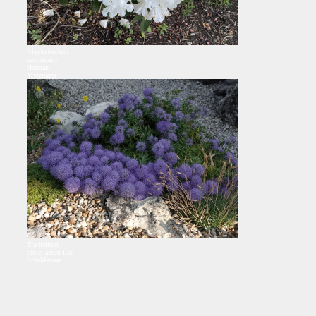
Rhododendron
serotinum-
Herman
Mylemans
Trachelium
rumelianum-Luc
Scheldeman