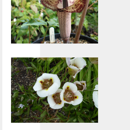
Arisaema
urashima
'Sarasa'-Wim
Boens
Calochortus
superbus-Danny