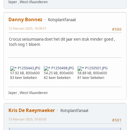
Ieper , West-Vlaanderen
Danny Bonnez
Rotsplantfanaat
12 februari 2025, 18:08:01
#580
Crocus seisumsiana doet het dit jaar een stuk minder goed ,
toch nog 1 bloem
P1250443.JPG
P1250498.JPG
P1250501.JPG
57.92 kB, 800x600
54.25 kB, 800x600
58.88 kB, 800x600
83 keer bekeken
82 keer bekeken
81 keer bekeken
Ieper , West-Vlaanderen
Kris De Raeymaeker
Rotsplantfanaat
13 februari 2025, 10:03:03
#581