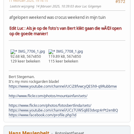
11 februari 2025, 19:16:15
#572
Laatste wijziging
: 14 februari 2025, 10:39:03 door Luc Gilgemyn
afgelopen weekend was crocus weekend in mijn tuin
Edit Luc : Als je op de foto's van Bert klikt gaan die wÃ©l open
op de goede manier!
IMG_7706_1.jpg
IMG_7708_1.jpg
92.68 kB, 567x850
119.89 kB, 567x850
129 keer bekeken
115 keer bekeken
Bert Stegeman.
It's my mini rockgarden bladel
https://www.youtube.com/channel/UCiZ8fvwcyQESh9-q9Rubbmw
http://www.flickr.com/photos/mountainfan/sets/
https://www.flickr.com/photos/fotosbertlinda/sets/
https://www.youtube.com/channel/UCz7UWSq8E0dvqz4rPt2enBQ
https://www.facebook.com/profile.php?id
Hans Meulenbelt
Rotsplantfanaat