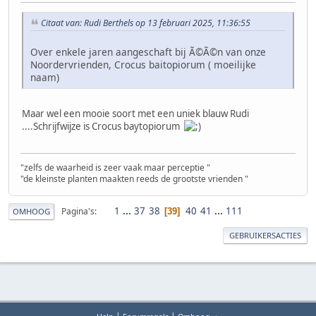
Citaat van: Rudi Berthels op 13 februari 2025, 11:36:55
Over enkele jaren aangeschaft bij Ã©Ã©n van onze
Noordervrienden, Crocus baitopiorum ( moeilijke
naam)
Maar wel een mooie soort met een uniek blauw Rudi
....Schrijfwijze is Crocus baytopiorum
"zelfs de waarheid is zeer vaak maar perceptie "
"de kleinste planten maakten reeds de grootste vrienden "
1
...
37
38
40
41
...
111
Pagina's
39
OMHOOG
GEBRUIKERSACTIES