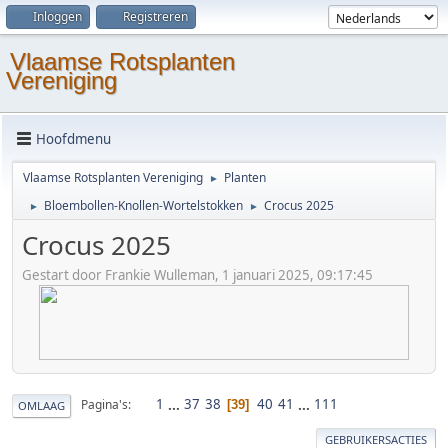
Inloggen
Registreren
Vlaamse Rotsplanten
Vereniging
Hoofdmenu
Vlaamse Rotsplanten Vereniging
Planten
►
Bloembollen-Knollen-Wortelstokken
Crocus 2025
►
►
Crocus 2025
Gestart door Frankie Wulleman, 1 januari 2025, 09:17:45
1
...
37
38
40
41
...
111
Pagina's
39
OMLAAG
GEBRUIKERSACTIES